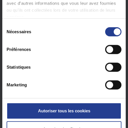
avec d'autres informations que vous leur avez fournies
ou qu'ils ont collectées lors de votre utilisation de leurs
services.
S
Nécessaires
é
l
e
Préférences
c
t
i
Statistiques
o
n
Cet article a-t-il été utile ?
Marketing
d
u
Non
Oui
c
o
Autoriser tous les cookies
n
s