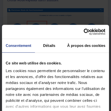
Choisir Mode Répéteur dans l'assistant
Consentement
Détails
À propos des cookies
Ce site web utilise des cookies.
Scanner l'SSID à répéter
Les cookies nous permettent de personnaliser le contenu
Indiquer les informations SSID (cryptage + Clé de sécurité)
et les annonces, d'offrir des fonctionnalités relatives aux
Desactiver : WDS Passthrough
médias sociaux et d'analyser notre trafic. Nous
partageons également des informations sur l'utilisation de
Valider et redémarrer la borne
notre site avec nos partenaires de médias sociaux, de
publicité et d'analyse, qui peuvent combiner celles-ci
avec d'autres informations que vous leur avez fournies
Etape 2
: Activer les paramètres sans fil