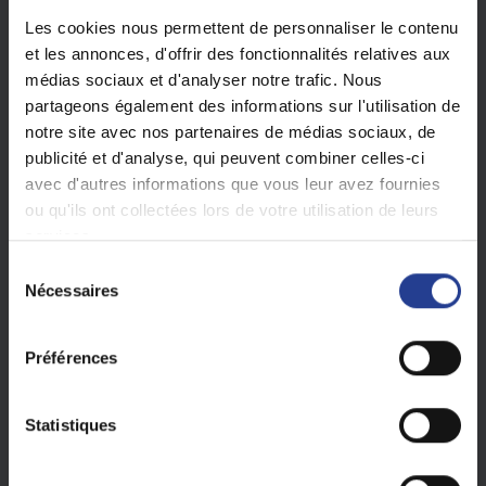
Les cookies nous permettent de personnaliser le contenu
et les annonces, d'offrir des fonctionnalités relatives aux
médias sociaux et d'analyser notre trafic. Nous
partageons également des informations sur l'utilisation de
notre site avec nos partenaires de médias sociaux, de
publicité et d'analyse, qui peuvent combiner celles-ci
avec d'autres informations que vous leur avez fournies
ou qu'ils ont collectées lors de votre utilisation de leurs
services.
S
Nécessaires
é
l
-
Via la l'amplificateur
:
>>|
pour Augmenter le Volume
e
Préférences
| <<
pour Baisser le Volume
c
t
i
Statistiques
o
n