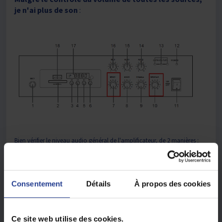
je n'ai plus de son
:
Bien vérifier le niveau audio général de l'amplificateur, de 2 manières :
-
Via la Télécommande
:
Un appui long permet de vérifier ce niveau
U00 -> U10
Consentement
Détails
À propos des cookies
Ce site web utilise des cookies.