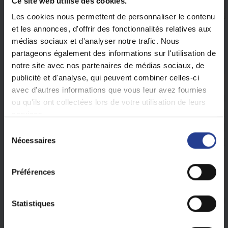
Ce site web utilise des cookies.
Les cookies nous permettent de personnaliser le contenu
et les annonces, d'offrir des fonctionnalités relatives aux
- Utiliser un lecteur pour faire passer votre badge
médias sociaux et d'analyser notre trafic. Nous
- Choisir
Type
: Badge de proximité
- Valider par
Suivant
partageons également des informations sur l'utilisation de
notre site avec nos partenaires de médias sociaux, de
publicité et d'analyse, qui peuvent combiner celles-ci
avec d'autres informations que vous leur avez fournies
ou qu'ils ont collectées lors de votre utilisation de leurs
services.
S
Nécessaires
é
l
e
Préférences
c
t
i
Statistiques
o
n