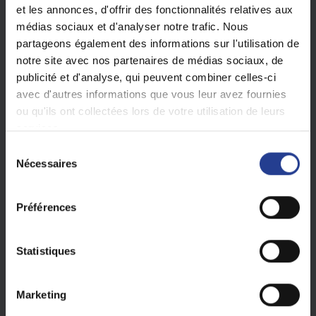
et les annonces, d'offrir des fonctionnalités relatives aux
médias sociaux et d'analyser notre trafic. Nous
partageons également des informations sur l'utilisation de
notre site avec nos partenaires de médias sociaux, de
publicité et d'analyse, qui peuvent combiner celles-ci
avec d'autres informations que vous leur avez fournies
ou qu'ils ont collectées lors de votre utilisation de leurs
services.
DHCP
et
PPPoE
sont proposés par les fournisseurs
S
d'accès Internet pour la connexion à Internet.
Nécessaires
é
l
Avec le
PPPoE
, un identifiant et un mot de passe doivent
e
être créés, ce qui permettra une authentification lors de
Préférences
c
la prochaine connexion au réseau pour obtenir une
t
adresse IP. Quant au DHCP, l'adresse IP sera attribué
i
Statistiques
automatiquement sans authentification.
o
n
Marketing
Ne pas activer le protocole PPPoE si vous avez déjà un
d