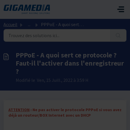
Passer au contenu principal
Accueil
...
PPPoE - A quoi sert ce protocole ? Faut-il l'activer ...
PPPoE - A quoi sert ce protocole ?
Faut-il l'activer dans l'enregistreur
?
Modifié le Ven, 15 Juill., 2022 à 3:59 H
ATTENTION
: Ne pas activer le protocole PPPoE si vous avez
déjà un routeur/BOX Internet avec un DHCP