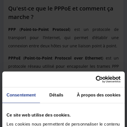
Qu'est-ce que le PPPoE et comment ça
marche ?
PPP
(
Point-to-Point Protocol
) est un protocole de
transport pour l’Internet, qui permet d’établir une
connexion entre deux hôtes sur une liaison point à point.
PPPoE
(
Point-to-Point Protocol over Ethernet
) est un
protocole réseau utilisé pour encapsuler les trames PPP
dans des trames Ethernet. Il combine le PPP qui possède
la
fonction d'authentification et de cryptage
, et le
protocole Ethernet qui peut prendre en charge plusieurs
Consentement
Détails
À propos des cookies
utilisateurs dans un réseau local.
Ce site web utilise des cookies.
Les cookies nous permettent de personnaliser le contenu