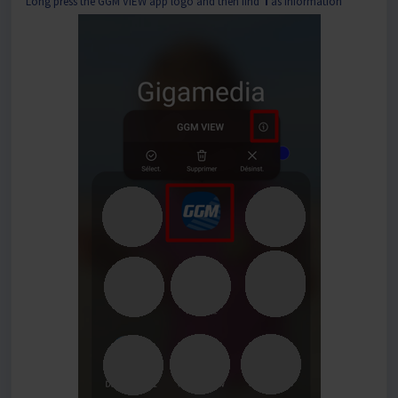
Long press the GGM VIEW app logo and then find
i
as Information