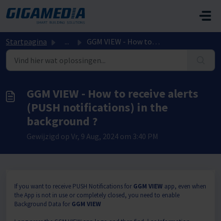
Doorgaan naar hoofdinhoud
Startpagina
...
GGM VIEW - How to receive alerts (PUSH notifications) in ...
GGM VIEW - How to receive alerts
(PUSH notifications) in the
background ?
Gewijzigd op Vr, 9 Aug, 2024 om 3:40 PM
If you want to receive PUSH Notifications for
GGM VIEW
app, even when
the App is not in use or completely closed, you need to enable
Background Data for
GGM VIEW