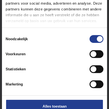
partners voor social media, adverteren en analyse. Deze
partners kunnen deze gegevens combineren met andere
informatie die u aan ze heeft verstrekt of die ze hebben
verzameld op basis van uw gebruik van hun services.
T
Noodzakelijk
o
e
s
Voorkeuren
t
e
m
Statistieken
Last :
Turn on background data
m
i
Marketing
n
g
s
s
Alles toestaan