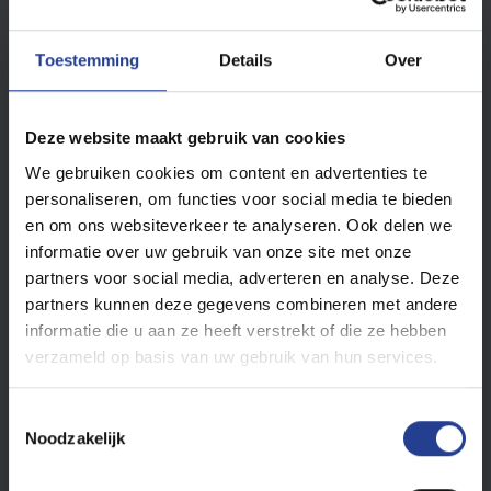
Toestemming
Details
Over
Deze website maakt gebruik van cookies
Once the amplifier is in "
FM/radio
" mode, press the
"
Play/Pause
" button for a long time, so the amplifier will
We gebruiken cookies om content en advertenties te
detect the available radios and save them from CH0 to
CH9.
personaliseren, om functies voor social media te bieden
en om ons websiteverkeer te analyseren. Ook delen we
So it is not possible to choose yourself the station to put on
informatie over uw gebruik van onze site met onze
a specific channel.
partners voor social media, adverteren en analyse. Deze
partners kunnen deze gegevens combineren met andere
informatie die u aan ze heeft verstrekt of die ze hebben
verzameld op basis van uw gebruik van hun services.
T
Noodzakelijk
o
e
Bijlagen (1)