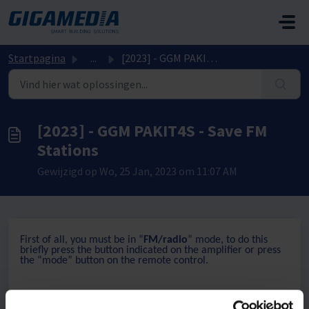
Doorgaan naar hoofdinhoud
Startpagina
...
[2023] - GGM PAKIT4S - Save FM Stations
[2023] - GGM PAKIT4S - Save FM
Stations
Gewijzigd op Wo, 25 Jan, 2023 om 11:07 AM
First of all, you must be in “
FM/radio
” mode, to do this
briefly press the button indicated on the amplifier or press
the “mode” button on the remote control.