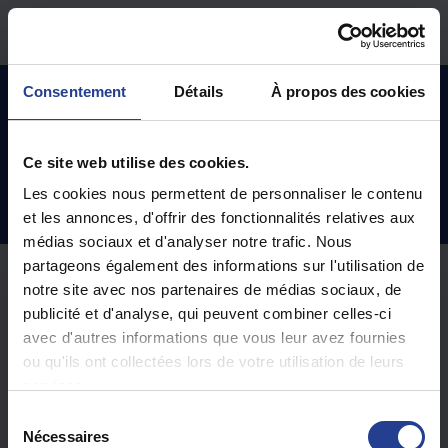
Passer au contenu principal
Accueil
Base de connaissances
TeamViewer
Consentement
Détails
À propos des cookies
Ce site web utilise des cookies.
TeamViewer (2)
Les cookies nous permettent de personnaliser le contenu
et les annonces, d'offrir des fonctionnalités relatives aux
médias sociaux et d'analyser notre trafic. Nous
partageons également des informations sur l'utilisation de
Windows (1)
notre site avec nos partenaires de médias sociaux, de
publicité et d'analyse, qui peuvent combiner celles-ci
avec d'autres informations que vous leur avez fournies
Programme de contrôle à distance Teamviewer pour
ou qu'ils ont collectées lors de votre utilisation de leurs
WINDOWS
services.
MAC (1)
S
Nécessaires
é