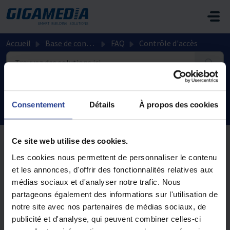
Passer au contenu principal
Accueil
Base de connaissances
FAQ
Contrôle d'accès
Contrôle d'accès (7)
Consentement
Détails
À propos des cookies
Ce site web utilise des cookies.
Les cookies nous permettent de personnaliser le contenu
Quelle est l'adresse IP par défaut de la centrale de
et les annonces, d'offrir des fonctionnalités relatives aux
contrôle d'accès GIGAMEDIA ?
médias sociaux et d'analyser notre trafic. Nous
Modifié le Lun, 10 Août, 2020 à 4:34 H
partageons également des informations sur l'utilisation de
notre site avec nos partenaires de médias sociaux, de
Mon logiciel de contrôle d’accès GGM ACS ne se
publicité et d'analyse, qui peuvent combiner celles-ci
lance plus lors de son exécution ou lorsque j’entre