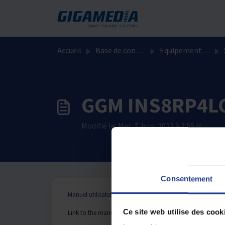
Passer au contenu principal
Accueil
Base de connaissances
Equipements Réseaux
GGM INS8RP4LC
Modifié le Mer, 7 Juin, 2023 à 2:55 H
Consentement
Manuel utilisateur en anglais
Ce site web utilise des cook
Link to the manual