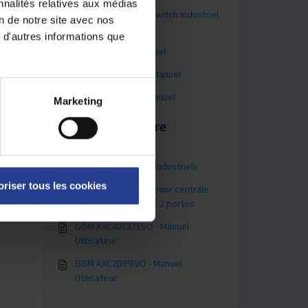
nnalités relatives aux médias
Activer IGMP dans switch Industriel
on de notre site avec nos
GGM INS8R2LCA
 d'autres informations que
GGM INS8RPA - Manuel
GGM INS8RP4LCA - Manuel
GGM INS8R2LCA - Manuel
Marketing
Vous pourriez être
intéressé par -
Firmware - Switchs Industriels
oriser tous les cookies
GGM ACS - Logiciel pour centrale
de contrôle d'accès 2 portes
GGM AXC4DEXTEVO - Manuel
Utilisateur
GGM AXC2DIPEVO - Manuel
Utilisateur