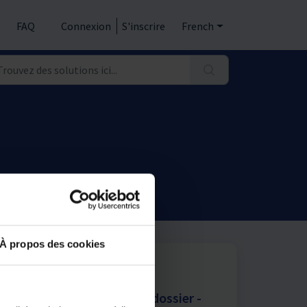
FAQ
Connexion
S'inscrire
French
À propos des cookies
Print
Articles dans ce dossier -