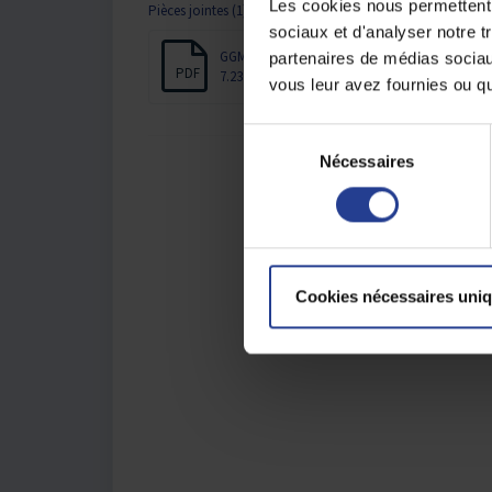
Les cookies nous permettent d
Pièces jointes (1)
sociaux et d'analyser notre t
GGM INS8RP4LCA User Manual.pdf
partenaires de médias sociaux
PDF
7.23 MB
vous leur avez fournies ou qu'
S
Nécessaires
é
l
Cet article a-t-il é
e
c
t
i
Cookies nécessaires uni
o
n
d
u
c
o
n