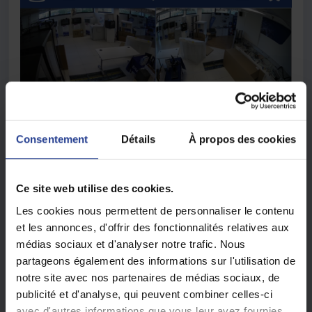
Consentement
Détails
À propos des cookies
Ce site web utilise des cookies.
Les cookies nous permettent de personnaliser le contenu
et les annonces, d'offrir des fonctionnalités relatives aux
médias sociaux et d'analyser notre trafic. Nous
Sélectionner le logo fonction humaine et véhicule puis
partageons également des informations sur l'utilisation de
Recherche Humain
notre site avec nos partenaires de médias sociaux, de
publicité et d'analyse, qui peuvent combiner celles-ci
avec d'autres informations que vous leur avez fournies