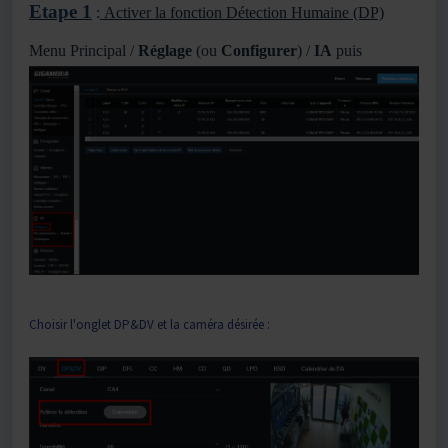
Etape 1
:
Activer la fonction Détection Humaine (DP)
Menu Principal /
Réglage
(ou
Configurer
) /
IA
puis
Choisir l'onglet DP&DV et la caméra désirée :