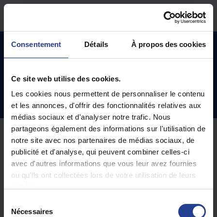
Passer au contenu principal
Accueil
Base de connaissances
Articles archivés
Consentement
Détails
À propos des cookies
Ce site web utilise des cookies.
Articles archivés (0)
Les cookies nous permettent de personnaliser le contenu
et les annonces, d'offrir des fonctionnalités relatives aux
médias sociaux et d'analyser notre trafic. Nous
partageons également des informations sur l'utilisation de
notre site avec nos partenaires de médias sociaux, de
publicité et d'analyse, qui peuvent combiner celles-ci
avec d'autres informations que vous leur avez fournies
ou qu'ils ont collectées lors de votre utilisation de leurs
services.
S
Nécessaires
é