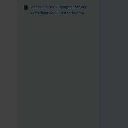
Füge einer NVR von 2026 eine alte
Änderung der Zugangsdaten und
Kamera hinzu
Erstellung von Benutzerkonten