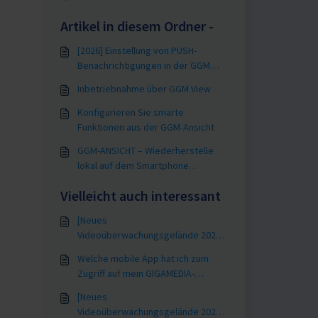
Artikel in diesem Ordner -
[2026] Einstellung von PUSH-
Benachrichtigungen in der GGM
VIEW-App
Inbetriebnahme über GGM View
Konfigurieren Sie smarte
Funktionen aus der GGM-Ansicht
GGM-ANSICHT – Wiederherstelle
lokal auf dem Smartphone
gespeicherte Videodateien
Vielleicht auch interessant
[Neues
Videoüberwachungsgelände 2026]
- Aktivieren Sie PUSH-
Welche mobile App hat ich zum
Benachrichtigungen in der GGM
Zugriff auf mein GIGAMEDIA-
WATCH-App
System?
[Neues
Videoüberwachungsgelände 2026]