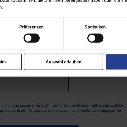
 Daten zusammen, die Sie ihnen bereitgestellt haben oder die s
n.
Präferenzen
Statistiken
ies
Auswahl erlauben
ichtigungen auszuwählen (indem Sie prüfen oder die Linien entkreuzen). Es bietet
ung, die das Senden verzögert, um eine Ansammlung von Benachrichtigungen zu