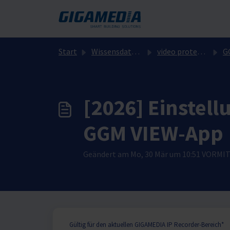
Zum hauptsächlichen Inhalt gehen
Start
Wissensdatenbank
video protection
G
[2026] Einstel
GGM VIEW-App
Geändert am Mo, 30 Mär um 10:51 VORMI
Gültig für den aktuellen GIGAMEDIA IP Recorder-Bereich*