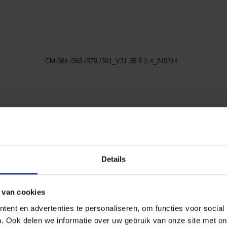
CM-364 /365 /379 /391_V31.35.8.2.4_240314
Details
CM-381 /373 /382 V27.45.8.2.4_240314
 van cookies
ent en advertenties te personaliseren, om functies voor social
. Ook delen we informatie over uw gebruik van onze site met on