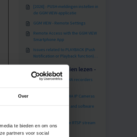
[2026] - PUSH-meldingen instellen in
de GGM VIEW-applicatie
GGM VIEW - Remote Settings
Remote Access with the GGM VIEW
Smartphone App
Issues related to PLAYBACK (Push
Notification or Playback function)
with GGM VIEW
Dit wilt u misschien lezen -
Upgrading GIGAMEDIA recorders
(manually)
Over
Firmware - GIGAMEDIA IP Cameras
Uniview Information and software
links
UNIVIEW - How to use RTSP stream
 media te bieden en om ons
from a camera
ze partners voor social