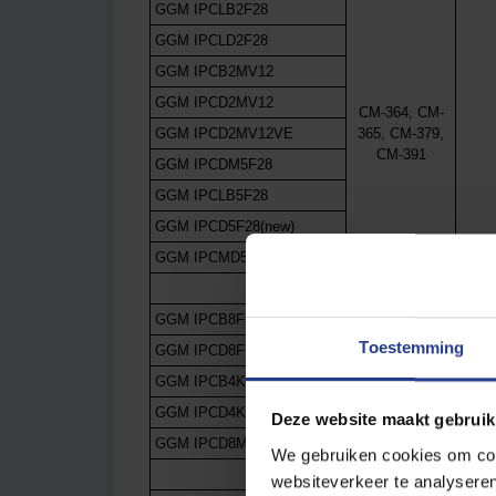
GGM IPCLB2F28
GGM IPCLD2F28
GGM IPCB2MV12
GGM IPCD2MV12
CM-364, CM-
GGM IPCD2MV12VE
365, CM-379,
CM-391
GGM IPCDM5F28
GGM IPCLB5F28
GGM IPCD5F28(new)
GGM IPCMD5F28
GGM IPCB8F28
Toestemming
GGM IPCD8F28
CM-381, CM-
GGM IPCB4KV12
373, CM-382
GGM IPCD4KV12
Deze website maakt gebruik
GGM IPCD8MV12VE
We gebruiken cookies om cont
websiteverkeer te analyseren