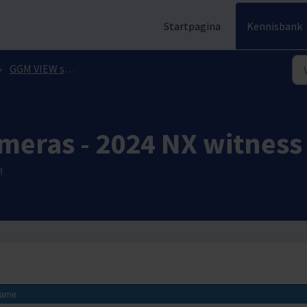
Startpagina
Kennisbank
GGM VIEW smartphone application
meras - 2024 NX witness
M
ame