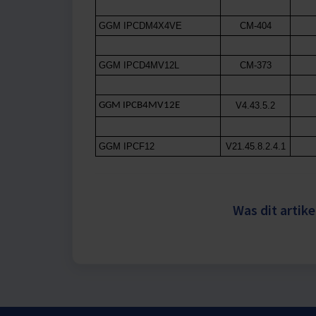
c
GGM IPCDM4X4VE
CM-404
t
i
e
GGM IPCD4MV12L
CM-373
GGM IPCB4MV12E
V4.43.5.2
GGM IPCF12
V21.45.8.2.4.1
Was dit artike