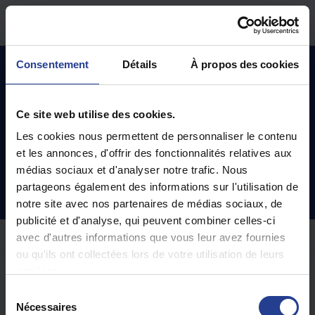
Passer au contenu principal
Accueil
Base de connaissances
Vidéo Protection IP
Consentement
Détails
À propos des cookies
Nouvelle gamme Vidéosurveillance 2026
Ce site web utilise des cookies.
Les cookies nous permettent de personnaliser le contenu
Nouvelle gamme Vidéosurveillance
et les annonces, d'offrir des fonctionnalités relatives aux
2026 (12)
médias sociaux et d'analyser notre trafic. Nous
partageons également des informations sur l'utilisation de
Application GGM WATCH
notre site avec nos partenaires de médias sociaux, de
publicité et d'analyse, qui peuvent combiner celles-ci
avec d'autres informations que vous leur avez fournies
ou qu'ils ont collectées lors de votre utilisation de leurs
services.
< Précédent
1
2
Suivant >
S
Nécessaires
é