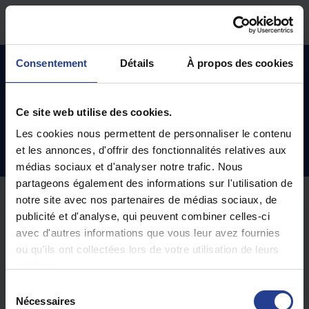
Passer au contenu principal
Accueil
Base de connaissances
TeamViewer
Windows
Consentement
Détails
À propos des cookies
Ce site web utilise des cookies.
Windows (1)
Les cookies nous permettent de personnaliser le contenu
et les annonces, d'offrir des fonctionnalités relatives aux
Installation du logiciel TeamViewer pour Windows
médias sociaux et d'analyser notre trafic. Nous
partageons également des informations sur l'utilisation de
notre site avec nos partenaires de médias sociaux, de
publicité et d'analyse, qui peuvent combiner celles-ci
Programme de contrôle à distance Teamviewer
avec d'autres informations que vous leur avez fournies
pour WINDOWS
ou qu'ils ont collectées lors de votre utilisation de leurs
Modifié le Jeu, 25 Mai, 2023 à 2:20 H
services.
S
Nécessaires
é