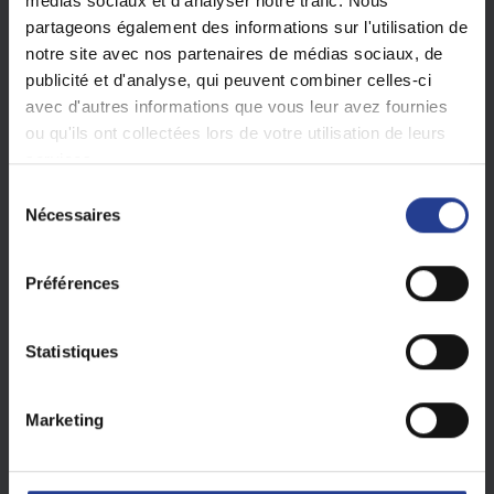
médias sociaux et d'analyser notre trafic. Nous
partageons également des informations sur l'utilisation de
notre site avec nos partenaires de médias sociaux, de
publicité et d'analyse, qui peuvent combiner celles-ci
avec d'autres informations que vous leur avez fournies
ou qu'ils ont collectées lors de votre utilisation de leurs
services.
S
Nécessaires
é
l
e
Préférences
c
t
i
Statistiques
o
Caractéristiques d'une diode 1N4007
:
n
Marketing
- Tension Inverse Max : 1000 V
d
- Courant direct max : 1A
u
- Chute de tension : ~0.7 V en conduction
c