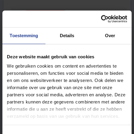
Toestemming
Details
Over
Deze website maakt gebruik van cookies
We gebruiken cookies om content en advertenties te
personaliseren, om functies voor social media te bieden
en om ons websiteverkeer te analyseren. Ook delen we
informatie over uw gebruik van onze site met onze
partners voor social media, adverteren en analyse. Deze
partners kunnen deze gegevens combineren met andere
IP-adres van de beheerder
: 192.168.10.254 of via
informatie die u aan ze heeft verstrekt of die ze hebben
URL:
http://ggm-ext.net
verzameld op basis van uw gebruik van hun services.
Wachtwoordbeheer
: geen standaardwachtwoord - U
T
moet uw eigen wachtwoord maken wanneer u het voor