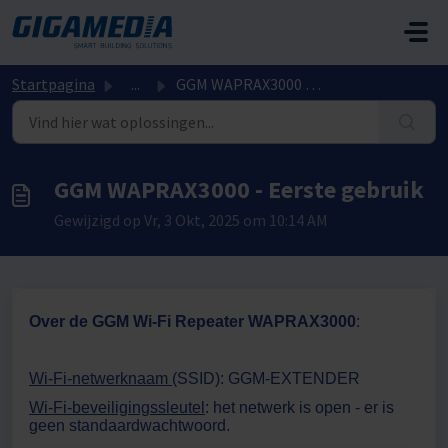
Doorgaan naar hoofdinhoud
Startpagina
...
GGM WAPRAX3000 - Eerste gebruik
GGM WAPRAX3000 - Eerste gebruik
Gewijzigd op Vr, 3 Okt, 2025 om 10:14 AM
Over de GGM Wi-Fi Repeater WAPRAX3000
:
Wi-Fi-netwerknaam
(SSID): GGM-EXTENDER
Wi-Fi-beveiligingssleutel
: het netwerk is open - er is
geen standaardwachtwoord.