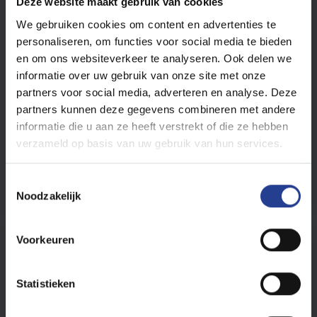
Deze website maakt gebruik van cookies
Houd er rekening mee dat onze technici geen
We gebruiken cookies om content en advertenties te
Nederlands spreken, alleen Frans en een beetje
personaliseren, om functies voor social media te bieden
Engels voor eenvoudige reparaties.
en om ons websiteverkeer te analyseren. Ook delen we
informatie over uw gebruik van onze site met onze
partners voor social media, adverteren en analyse. Deze
partners kunnen deze gegevens combineren met andere
Was dit artikel nuttig?
informatie die u aan ze heeft verstrekt of die ze hebben
verzameld op basis van uw gebruik van hun services.
Nee
Ja
T
Noodzakelijk
o
e
s
Voorkeuren
Print
t
e
Artikelen in deze map -
m
Statistieken
m
Gebruik de Internet Explorer-modus in Microsoft EDGE