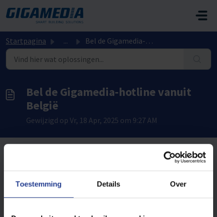
Doorgaan naar hoofdinhoud
Startpagina
...
Bel de Gigamedia-hotline vanuit België
Bel de Gigamedia-hotline vanuit
België
Gewijzigd op Vr, 18 Apr, 2025 om 9:27 AM
België: 02 315 62 00
Toestemming
Details
Over
Nummer gereserveerd voor Belgische bellers met een Belgisch nummer
uit België.